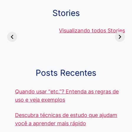
Stories
Viagem ou
Moedas Raras
Vantagens
Viajem: Qual é a
de 5 Centavos
Visualizando todos Stories
Curso de
Diferença e
no Brasil, que
Pacote Off
Quando Usar
alcançam mais
Aprenda e
cada Palavra?
R$4 Mil
Destaque-
Posts Recentes
Quando usar “etc.”? Entenda as regras de
uso e veja exemplos
Descubra técnicas de estudo que ajudam
você a aprender mais rápido