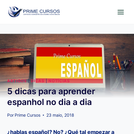
Pular
para
o
Conteúdo
ARTIGOS
|
DICAS
|
NOTÍCIAS
5 dicas para aprender
espanhol no dia a dia
Por
Prime Cursos
23 maio, 2018
¿hablas español? No? ¿Qué tal empezar a