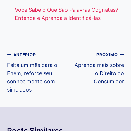
Você Sabe o Que São Palavras Cognatas?
Entenda e Aprenda a Identificá-las
Navegação
ANTERIOR
PRÓXIMO
de
Falta um mês para o
Aprenda mais sobre
Enem, reforce seu
o Direito do
Post
conhecimento com
Consumidor
simulados
Posts Similares