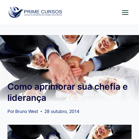
Pular
para
o
Conteúdo
Como aprimorar sua chefia e
liderança
Por
Bruno West
28 outubro, 2014