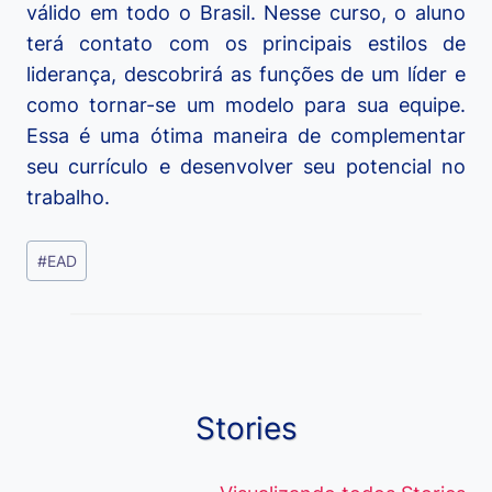
válido em todo o Brasil. Nesse curso, o aluno
terá contato com os principais estilos de
liderança, descobrirá as funções de um líder e
como tornar-se um modelo para sua equipe.
Essa é uma ótima maneira de complementar
seu currículo e desenvolver seu potencial no
trabalho.
Tags
#
EAD
do
Post:
Stories
Viagem ou
Moedas Raras
Vantagens