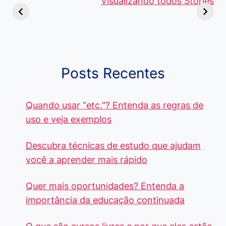
Viajem: Qual é a
de 5 Centavos
Visualizando todos Stories
Curso de
Diferença e
no Brasil, que
Pacote Off
Quando Usar
alcançam mais
Aprenda e
cada Palavra?
R$4 Mil
Destaque-
Posts Recentes
Quando usar “etc.”? Entenda as regras de
uso e veja exemplos
Descubra técnicas de estudo que ajudam
você a aprender mais rápido
Quer mais oportunidades? Entenda a
importância da educação continuada