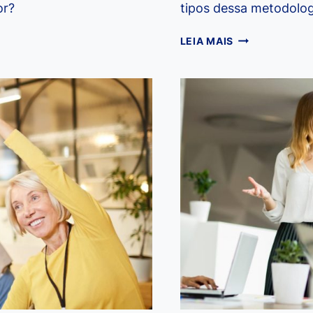
or?
tipos dessa metodolog
CONHEÇA
LEIA MAIS
3
TIPOS
DE
GINÁSTICA
LABORAL
PARA
INCLUIR
NA
ROTINA