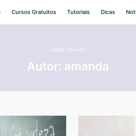
o
Cursos Gratuitos
Tutoriais
Dicas
Not
Home
/
amanda
Autor: amanda