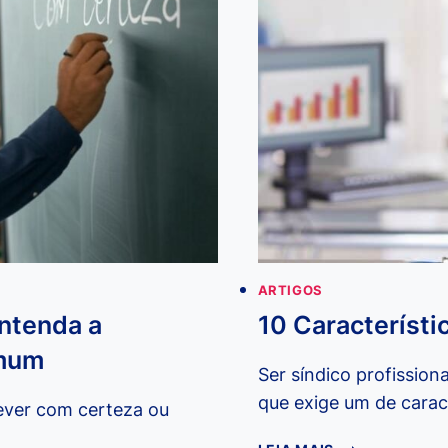
ARTIGOS
ntenda a
10 Característi
omum
Ser síndico profissio
que exige um de caract
rever com certeza ou
10