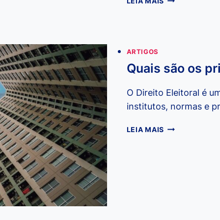
LEIA MAIS
CARACTERÍST
DE
UM
SÍNDICO
ARTIGOS
PROFISSIONAL
Quais são os pri
O Direito Eleitoral é 
institutos, normas e 
QUAIS
LEIA MAIS
SÃO
OS
PRINCÍPIOS
DO
DIREITO
ELEITORAL?