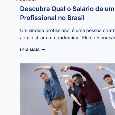
Descubra Qual o Salário de um
Profissional no Brasil
Um síndico profissional é uma pessoa contr
administrar um condomínio. Ele é responsáv
DESCUBRA
LEIA MAIS
QUAL
O
SALÁRIO
DE
UM
SÍNDICO
PROFISSIONAL
NO
BRASIL