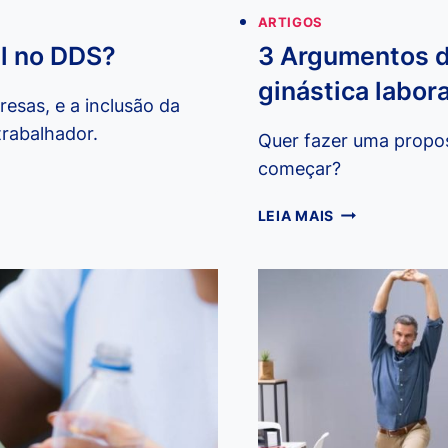
ARTIGOS
al no DDS?
3 Argumentos d
ginástica labora
esas, e a inclusão da
trabalhador.
Quer fazer uma propos
começar?
3
LEIA MAIS
ARGUMENTOS
DE
VENDA
PARA
PROPOSTA
DE
GINÁSTICA
LABORAL