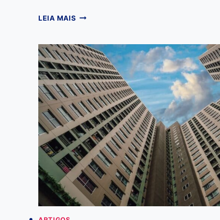
COM
LEIA MAIS
CERTEZA
OU
CONCERTEZA:
ENTENDA
A
DIFERENÇA
E
EVITE
ESSE
ERRO
COMUM
ARTIGOS