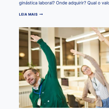
ginástica laboral? Onde adquirir? Qual o val
GUIA
LEIA MAIS
COMPLETO
DE
EQUIPAMENTOS
DE
GINÁSTICA
LABORAL