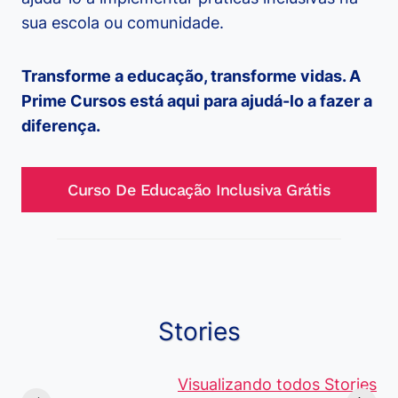
sua escola ou comunidade.
Transforme a educação, transforme vidas. A
Prime Cursos está aqui para ajudá-lo a fazer a
diferença.
Curso De Educação Inclusiva Grátis
Stories
Viagem ou
Moedas Raras
Vantagens
Viajem: Qual é a
de 5 Centavos
Visualizando todos Stories
Curso de