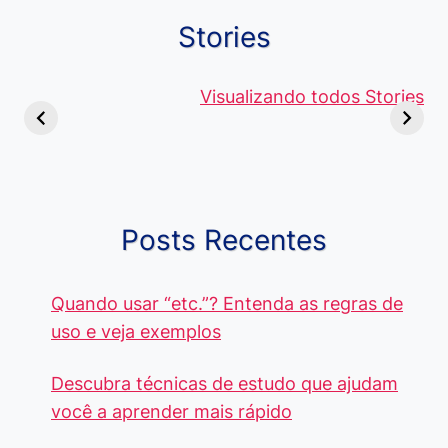
Stories
Viagem ou
Moedas Raras
Vantagens
Viajem: Qual é a
de 5 Centavos
Visualizando todos Stories
Curso de
Diferença e
no Brasil, que
Pacote Off
Quando Usar
alcançam mais
Aprenda e
cada Palavra?
R$4 Mil
Destaque-
Posts Recentes
Quando usar “etc.”? Entenda as regras de
uso e veja exemplos
Descubra técnicas de estudo que ajudam
você a aprender mais rápido