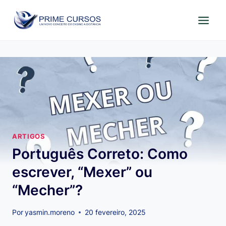
Pular
para
o
Conteúdo
ARTIGOS
Português Correto: Como
escrever, “Mexer” ou
“Mecher”?
Por
yasmin.moreno
20 fevereiro, 2025