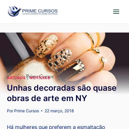
Pular
para
o
Conteúdo
ARTIGOS
|
NOTÍCIAS
Unhas decoradas são quase
obras de arte em NY
Por
Prime Cursos
22 março, 2018
Há mulheres que preferem a esmaltação