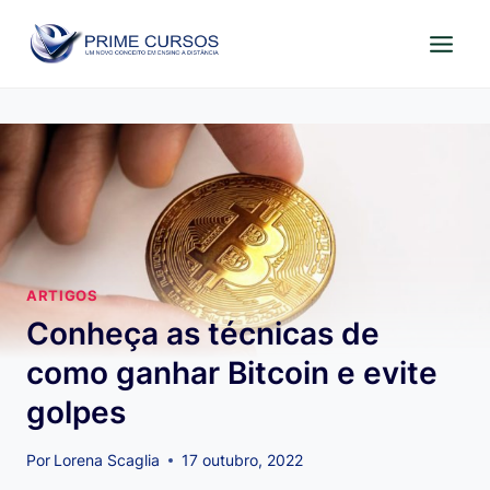
Pular
para
o
Conteúdo
ARTIGOS
Conheça as técnicas de
como ganhar Bitcoin e evite
golpes
Por
Lorena Scaglia
17 outubro, 2022