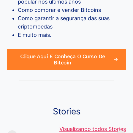
popular nos últimos anos
Como comprar e vender Bitcoins
Como garantir a segurança das suas
criptomoedas
E muito mais.
Clique Aqui E Conheça O Curso De
Bitcoin
Stories
Viagem ou
Moedas Raras
Vantagens
Viajem: Qual é a
de 5 Centavos
Visualizando todos Stories
Curso de