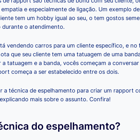
as de rapport são técnicas de bond com seu cliente, 
 empatia e especialmente de ligação. Um exemplo de
liente tem um hobby igual ao seu, o tem gostos seme
 durante o atendimento.
á vendendo carros para um cliente específico, e no f
nota que seu cliente tem uma tatuagem de uma ban
 a tatuagem e a banda, vocês começam a conversar 
rt começa a ser estabelecido entre os dois.
ar a técnica de espelhamento para criar um rapport c
xplicando mais sobre o assunto. Confira!
técnica do espelhamento?