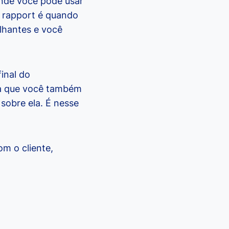
onde você pode usar
 rapport é quando
lhantes e você
inal do
da que você também
sobre ela. É nesse
om o cliente,