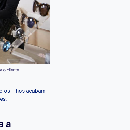
lo cliente
 os filhos acabam
ês.
a a