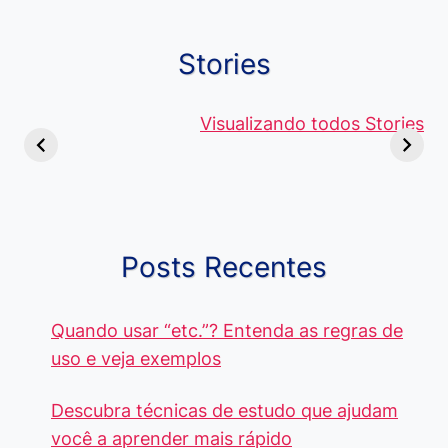
Stories
Viagem ou
Moedas Raras
Vantagens
Viajem: Qual é a
de 5 Centavos
Visualizando todos Stories
Curso de
Diferença e
no Brasil, que
Pacote Off
Quando Usar
alcançam mais
Aprenda e
cada Palavra?
R$4 Mil
Destaque-
Posts Recentes
Quando usar “etc.”? Entenda as regras de
uso e veja exemplos
Descubra técnicas de estudo que ajudam
você a aprender mais rápido