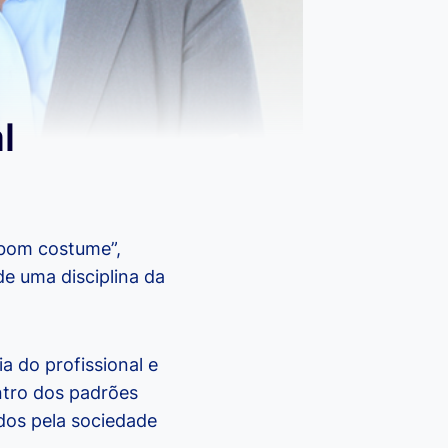
l
 “bom costume”,
de uma disciplina da
a do profissional e
ntro dos padrões
dos pela sociedade