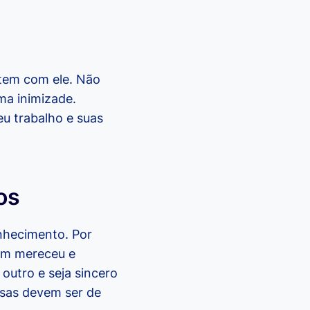
 tem com ele. Não
ma inimizade.
eu trabalho e suas
os
nhecimento. Por
uem mereceu e
outro e seja sincero
nsas devem ser de