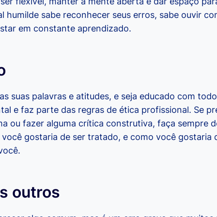
 ser flexível, manter a mente aberta e dar espaço par
al humilde sabe reconhecer seus erros, sabe ouvir con
estar em constante aprendizado.
o
s suas palavras e atitudes, e seja educado com todo
al e faz parte das regras de ética profissional. Se p
a ou fazer alguma crítica construtiva, faça sempre 
 você gostaria de ser tratado, e como você gostaria 
você.
s outros