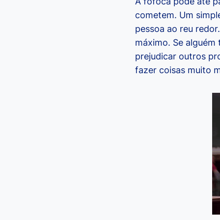
A fofoca pode até p
cometem. Um simple
pessoa ao reu redor.
máximo. Se alguém t
prejudicar outros pr
fazer coisas muito 