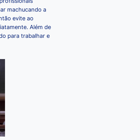
rofissionais
bar machucando a
ntão evite ao
diatamente. Além de
do para trabalhar e