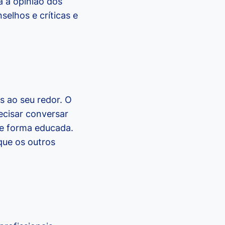
a a opinião dos
selhos e críticas e
s ao seu redor. O
recisar conversar
de forma educada.
que os outros