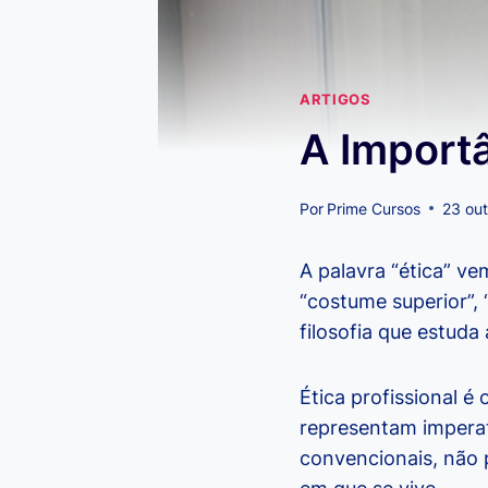
ARTIGOS
A Importâ
Por
Prime Cursos
23 ou
A palavra “ética” ve
“costume superior”, 
filosofia que estud
Ética profissional é
representam imperati
convencionais, não 