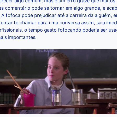
arecer algo comum, mas é um erro grave que muitos p
s comentário pode se tornar em algo grande, e aca
 A fofoca pode prejudicar até a carreira da alguém, e
entar te chamar para uma conversa assim, saia ime
ofissionais, o tempo gasto fofocando poderia ser usa
mais importantes.