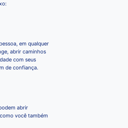
xo:
 pessoa, em qualquer
nge, abrir caminhos
ridade com seus
ém de confiança.
 podem abrir
im como você também