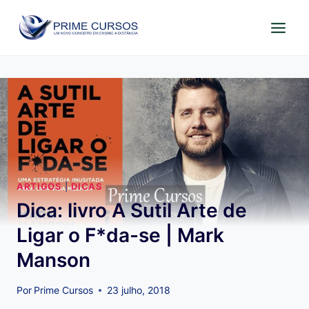
Pular
para
o
Conteúdo
ARTIGOS
|
DICAS
Dica: livro A Sutil Arte de
Ligar o F*da-se | Mark
Manson
Por
Prime Cursos
23 julho, 2018