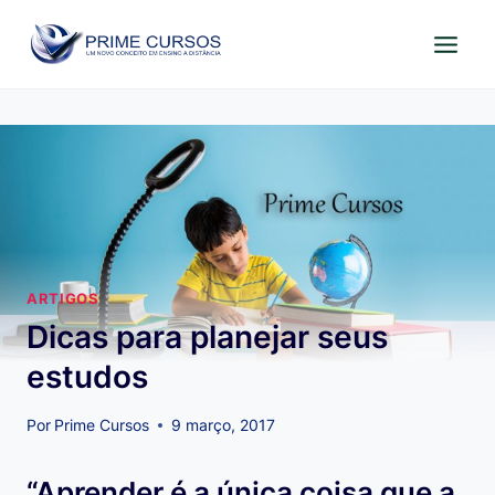
Pular
para
o
Conteúdo
ARTIGOS
Dicas para planejar seus
estudos
Por
Prime Cursos
9 março, 2017
“Aprender é a única coisa que a