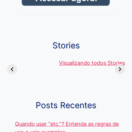
Stories
Viagem ou
Moedas Raras
Vantagens
Viajem: Qual é a
de 5 Centavos
Visualizando todos Stories
Curso de
Diferença e
no Brasil, que
Pacote Off
Quando Usar
alcançam mais
Aprenda e
cada Palavra?
R$4 Mil
Destaque-
Posts Recentes
Quando usar “etc.”? Entenda as regras de