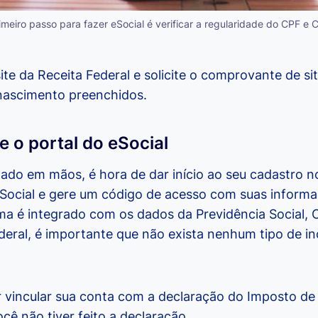
imeiro passo para fazer eSocial é verificar a regularidade do CPF e
site da Receita Federal e solicite o comprovante de si
nascimento preenchidos.
e o portal do eSocial
do em mãos, é hora de dar início ao seu cadastro no 
eSocial e gere um código de acesso com suas infor
a é integrado com os dados da Previdência Social,
deral, é importante que não exista nenhum tipo de i
 vincular sua conta com a declaração do Imposto de 
ocê não tiver feito a declaração.