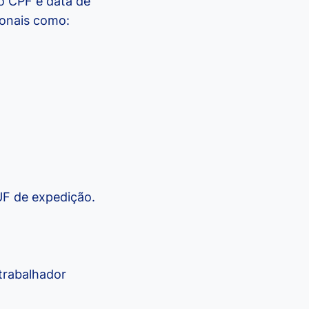
á o CPF e data de
ionais como:
 UF de expedição.
trabalhador