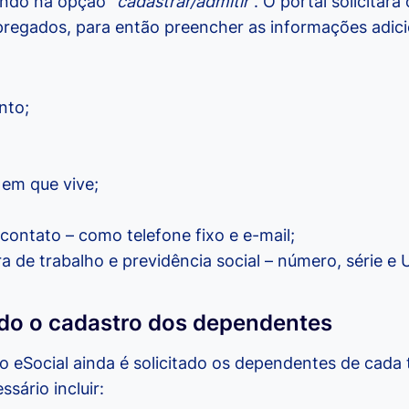
indo na opção “
cadastrar/admitir
”. O portal solicitar
regados, para então preencher as informações adic
nto;
 em que vive;
contato – como telefone fixo e e-mail;
a de trabalho e previdência social – número, série e
ndo o cadastro dos dependentes
o eSocial ainda é solicitado os dependentes de cada 
sário incluir: