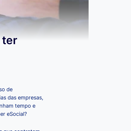
 ter
so de
rias das empresas,
anham tempo e
er eSocial?