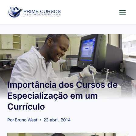
Pular
para
o
Conteúdo
Importância dos Cursos de
Especialização em um
Currículo
Por
Bruno West
23 abril, 2014