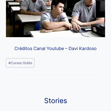
Créditos Canal Youtube – Davi Kardoso
Tags
#
Cursos Grátis
do
Post:
Stories
Viagem ou
Moedas Raras
Vantagens