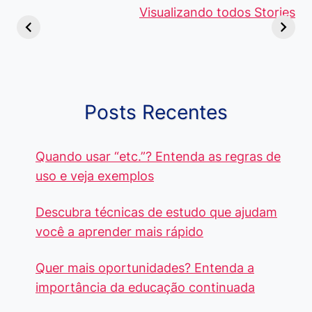
Viajem: Qual é a
de 5 Centavos
Visualizando todos Stories
Curso de
Diferença e
no Brasil, que
Pacote Off
Quando Usar
alcançam mais
Aprenda e
cada Palavra?
R$4 Mil
Destaque-
Posts Recentes
Quando usar “etc.”? Entenda as regras de
uso e veja exemplos
Descubra técnicas de estudo que ajudam
você a aprender mais rápido
Quer mais oportunidades? Entenda a
importância da educação continuada