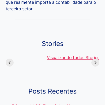
que realmente importa a contabilidade para o
terceiro setor.
Stories
Viagem ou
Moedas Raras
Vantagens
Viajem: Qual é a
de 5 Centavos
Visualizando todos Stories
Curso de
Diferença e
no Brasil, que
Pacote Off
Quando Usar
alcançam mais
Aprenda e
cada Palavra?
R$4 Mil
Destaque-
Posts Recentes