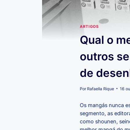
ARTIGOS
Qual o m
outros se
de desen
Por
Rafaella Rique
16 o
Os mangás nunca est
segmento, as editor
como shounen, seine
melhor mangá do 