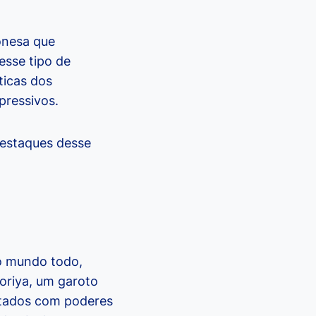
onesa que
esse tipo de
sticas dos
pressivos.
destaques desse
o mundo todo,
doriya, um garoto
otados com poderes