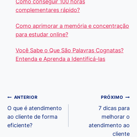
Como conseguir 100 horas
complementares rápido?
Como aprimorar a memória e concentração
para estudar online?
Você Sabe o Que São Palavras Cognatas?
Entenda e Aprenda a Identificá-las
Navegação
ANTERIOR
PRÓXIMO
de
O que é atendimento
7 dicas para
ao cliente de forma
melhorar o
Post
eficiente?
atendimento ao
cliente