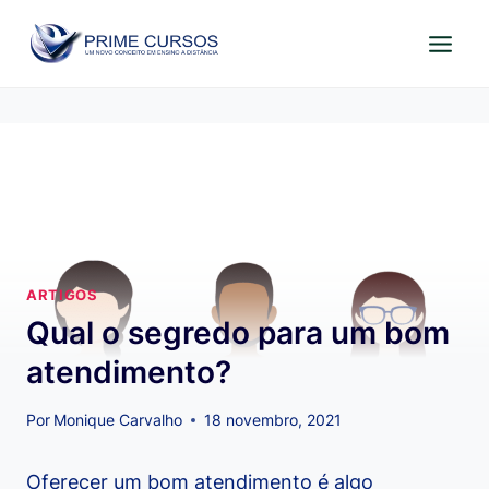
Pular
para
o
Conteúdo
ARTIGOS
Qual o segredo para um bom
atendimento?
Por
Monique Carvalho
18 novembro, 2021
Oferecer um bom atendimento é algo