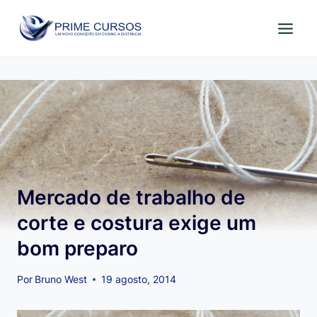
Pular
para
o
Conteúdo
Mercado de trabalho de
corte e costura exige um
bom preparo
Por
Bruno West
19 agosto, 2014