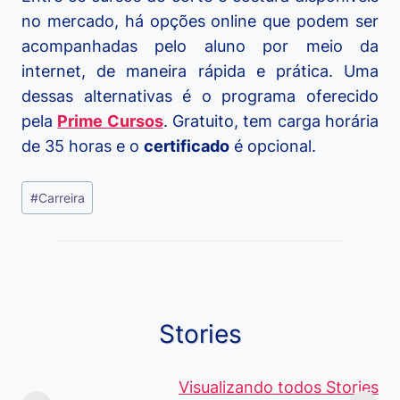
no mercado, há opções online que podem ser
acompanhadas pelo aluno por meio da
internet, de maneira rápida e prática. Uma
dessas alternativas é o programa oferecido
pela
Prime Cursos
. Gratuito, tem carga horária
de 35 horas e o
certificado
é opcional.
Tags
#
Carreira
do
Post:
Stories
Viagem ou
Moedas Raras
Vantagens
Viajem: Qual é a
de 5 Centavos
Visualizando todos Stories
Curso de