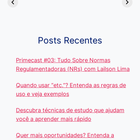
Diferença e
no Brasil, que
Pacote Off
Quando Usar
alcançam mais
Aprenda e
cada Palavra?
R$4 Mil
Destaque-
Posts Recentes
Primecast #03: Tudo Sobre Normas
Regulamentadoras (NRs) com Lailson Lima
Quando usar “etc.”? Entenda as regras de
uso e veja exemplos
Descubra técnicas de estudo que ajudam
você a aprender mais rápido
Quer mais oportunidades? Entenda a