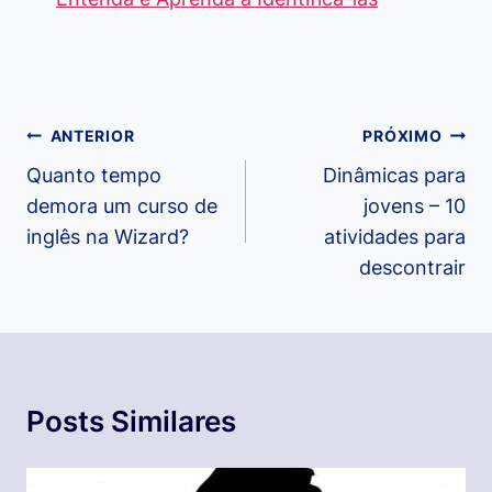
Navegação
ANTERIOR
PRÓXIMO
de
Quanto tempo
Dinâmicas para
demora um curso de
jovens – 10
Post
inglês na Wizard?
atividades para
descontrair
Posts Similares