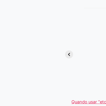
Viagem ou
Viajem: Qual é a
Diferença e
Quando Usar
cada Palavra?
Quando usar “etc