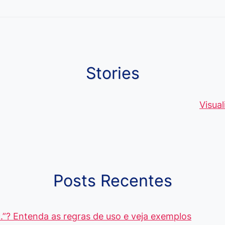
Stories
Moedas Raras
Vantagens do
Conheça 1
de 5 Centavos
Curso de
palavras q
Visua
no Brasil, que
Pacote Office,
muitos ain
alcançam mais
Aprenda e
erram ao fa
R$4 Mil
Destaque-se
ou escreve
Posts Recentes
.”? Entenda as regras de uso e veja exemplos