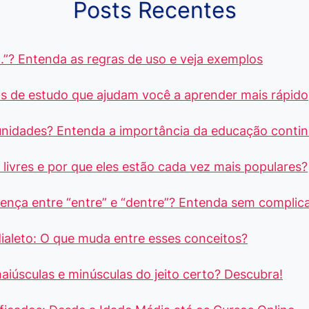
Posts Recentes
.”? Entenda as regras de uso e veja exemplos
s de estudo que ajudam você a aprender mais rápido
unidades? Entenda a importância da educação conti
livres e por que eles estão cada vez mais populares?
rença entre “entre” e “dentre”? Entenda sem complic
dialeto: O que muda entre esses conceitos?
aiúsculas e minúsculas do jeito certo? Descubra!