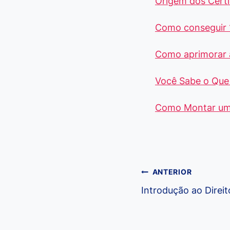
Origem dos Certi
Como conseguir 
Como aprimorar 
Você Sabe o Que 
Como Montar um 
Navegação
ANTERIOR
Introdução ao Direit
de
Post