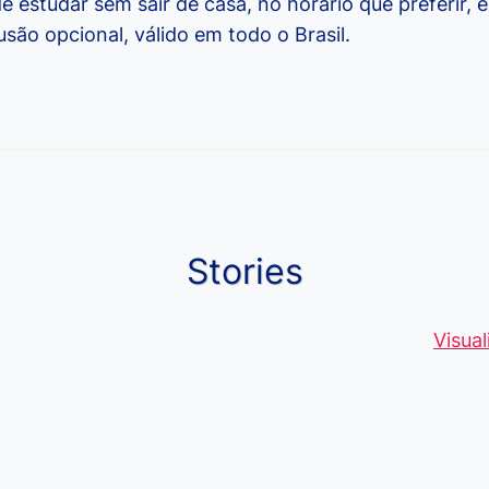
e estudar sem sair de casa, no horário que preferir, e
usão opcional, válido em todo o Brasil.
Stories
Moedas Raras
Vantagens do
Conheça 1
de 5 Centavos
Curso de
palavras q
Visua
no Brasil, que
Pacote Office,
muitos ain
alcançam mais
Aprenda e
erram ao fa
R$4 Mil
Destaque-se
ou escreve