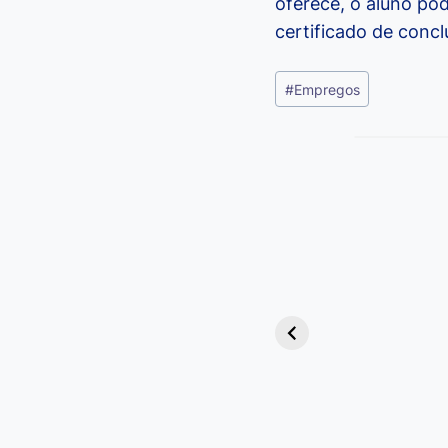
oferece, o aluno pod
certificado de concl
Tags
#
Empregos
do
Post:
Viagem ou
Viajem: Qual é a
Diferença e
Quando Usar
cada Palavra?