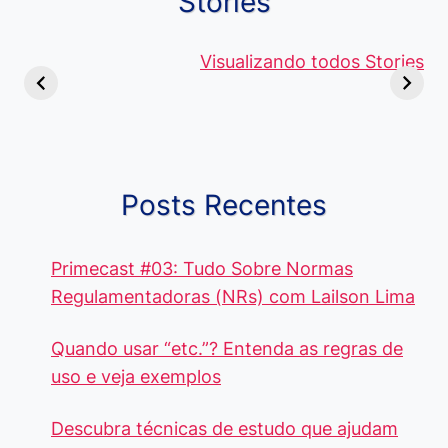
Stories
Viagem ou
Moedas Raras
Vantagens
Viajem: Qual é a
de 5 Centavos
Visualizando todos Stories
Curso de
Diferença e
no Brasil, que
Pacote Off
Quando Usar
alcançam mais
Aprenda e
cada Palavra?
R$4 Mil
Destaque-
Posts Recentes
Primecast #03: Tudo Sobre Normas
Regulamentadoras (NRs) com Lailson Lima
Quando usar “etc.”? Entenda as regras de
uso e veja exemplos
Descubra técnicas de estudo que ajudam