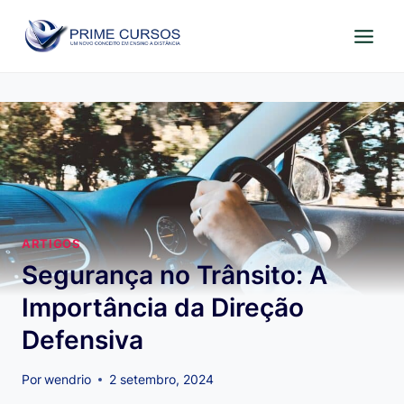
Pular
para
o
Conteúdo
ARTIGOS
Segurança no Trânsito: A
Importância da Direção
Defensiva
Por
wendrio
2 setembro, 2024