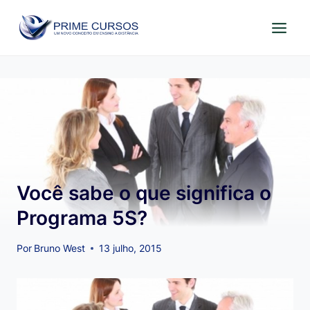
Pular
para
o
Conteúdo
Você sabe o que significa o
Programa 5S?
Por
Bruno West
13 julho, 2015