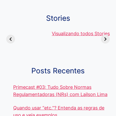
Stories
Viagem ou
Moedas Raras
Vantagens
Viajem: Qual é a
de 5 Centavos
Visualizando todos Stories
Curso de
Diferença e
no Brasil, que
Pacote Off
Quando Usar
alcançam mais
Aprenda e
cada Palavra?
R$4 Mil
Destaque-
Posts Recentes
Primecast #03: Tudo Sobre Normas
Regulamentadoras (NRs) com Lailson Lima
Quando usar “etc.”? Entenda as regras de
uso e veja exemplos