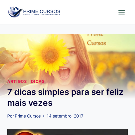
Pular
para
o
Conteúdo
ARTIGOS
|
DICAS
7 dicas simples para ser feliz
mais vezes
Por
Prime Cursos
14 setembro, 2017