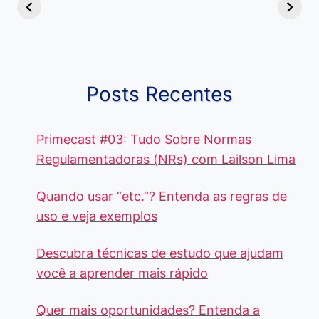
Diferença e
no Brasil, que
Pacote Off
Quando Usar
alcançam mais
Aprenda e
cada Palavra?
R$4 Mil
Destaque-
Posts Recentes
Primecast #03: Tudo Sobre Normas
Regulamentadoras (NRs) com Lailson Lima
Quando usar “etc.”? Entenda as regras de
uso e veja exemplos
Descubra técnicas de estudo que ajudam
você a aprender mais rápido
Quer mais oportunidades? Entenda a