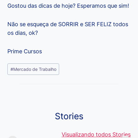
Gostou das dicas de hoje? Esperamos que sim!
Não se esqueça de SORRIR e SER FELIZ todos
os dias, ok?
Prime Cursos
Tags
#
Mercado de Trabalho
do
Post:
Stories
Viagem ou
Moedas Raras
Vantagens
Viajem: Qual é a
de 5 Centavos
Visualizando todos Stories
Curso de