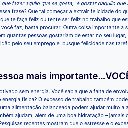
que fazer aquilo que se gosta, é gostar daquilo que 
ssa frase? Que tal começar a extrair felicidade do q
ue te faça feliz ou tente ser feliz no trabalho que e
 você faz, basta procurar. Outra coisa importante a 
em quantas pessoas gostariam de estar no seu lugar,
tidão pelo seu emprego e busque felicidade nas taref
pessoa mais importante…VOC
motivado sem energia. Você sabia que a falta de envo
de energia física? O excesso de trabalho também pode
 uma alimentação balanceada podem ajudar muito a at
também ajudam, além de uma boa hidratação – jamais 
 Pesquisas recentes mostram que o estresse e o exce