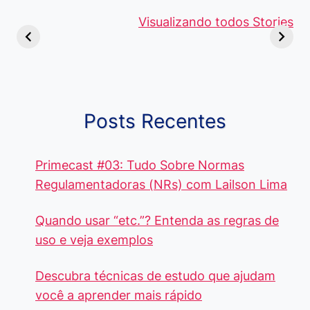
Viagem ou
Moedas Raras
Vantagens
Viajem: Qual é a
de 5 Centavos
Visualizando todos Stories
Curso de
Diferença e
no Brasil, que
Pacote Off
Quando Usar
alcançam mais
Aprenda e
cada Palavra?
R$4 Mil
Destaque-
Posts Recentes
Primecast #03: Tudo Sobre Normas
Regulamentadoras (NRs) com Lailson Lima
Quando usar “etc.”? Entenda as regras de
uso e veja exemplos
Descubra técnicas de estudo que ajudam
você a aprender mais rápido