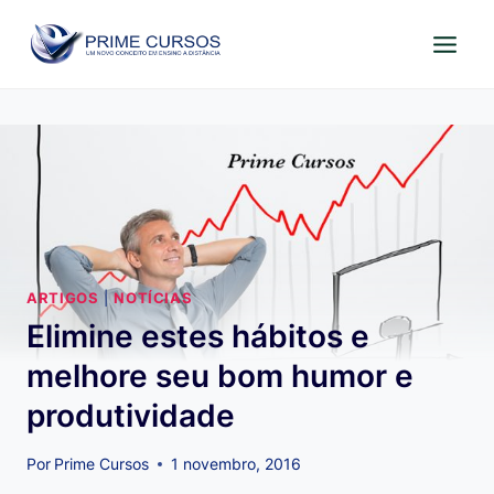
Pular
para
o
Conteúdo
ARTIGOS
|
NOTÍCIAS
Elimine estes hábitos e
melhore seu bom humor e
produtividade
Por
Prime Cursos
1 novembro, 2016