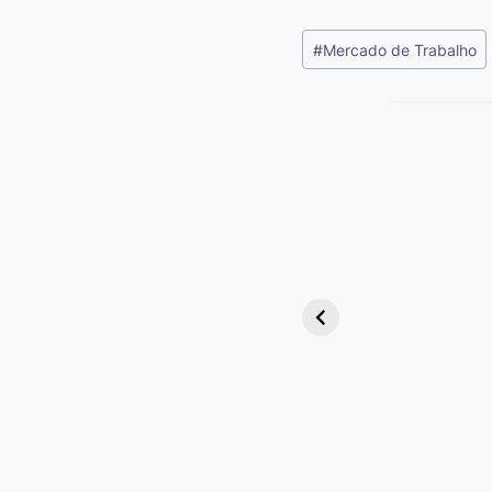
Tags
#
Mercado de Trabalho
do
Post:
Viagem ou
Viajem: Qual é a
Diferença e
Quando Usar
cada Palavra?