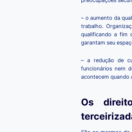
preocupações secund
– o aumento da qual
trabalho. Organizaç
qualificando a fim
garantam seu espaç
– a redução de cu
funcionários nem d
acontecem quando as
Os direi
terceiriza