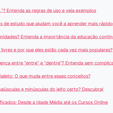
.”? Entenda as regras de uso e veja exemplos
s de estudo que ajudam você a aprender mais rápido
unidades? Entenda a importância da educação conti
livres e por que eles estão cada vez mais populares?
rença entre “entre” e “dentre”? Entenda sem complic
dialeto: O que muda entre esses conceitos?
aiúsculas e minúsculas do jeito certo? Descubra!
ficados: Desde a Idade Média até os Cursos Online