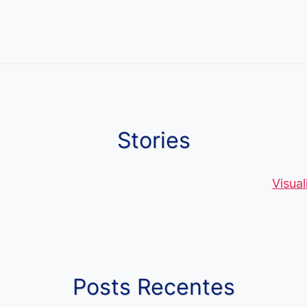
Stories
Moedas Raras
Vantagens do
Conheça 1
de 5 Centavos
Curso de
palavras q
Visua
no Brasil, que
Pacote Office,
muitos ain
alcançam mais
Aprenda e
erram ao fa
R$4 Mil
Destaque-se
ou escreve
Posts Recentes