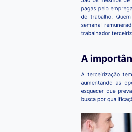
São os mesmos de q
pagas pelo emprega
de trabalho. Quem 
semanal remunerado
trabalhador terceiri
A importân
A terceirização te
aumentando as opo
esquecer que preva
busca por qualificaç