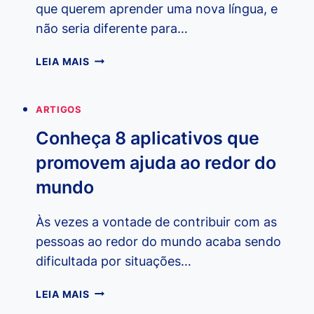
que querem aprender uma nova língua, e
não seria diferente para…
10
LEIA MAIS
SINAIS
EM
LIBRAS
ARTIGOS
QUE
Conheça 8 aplicativos que
TODO
MUNDO
promovem ajuda ao redor do
DEVERIA
mundo
SABER
Às vezes a vontade de contribuir com as
pessoas ao redor do mundo acaba sendo
dificultada por situações…
CONHEÇA
LEIA MAIS
8