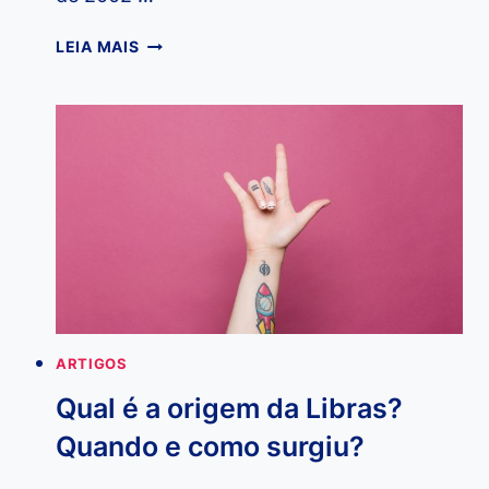
O
LEIA MAIS
QUE
É
LIBRAS
E
QUAL
É
A
SUA
IMPORTÂNCIA?
ARTIGOS
Qual é a origem da Libras?
Quando e como surgiu?