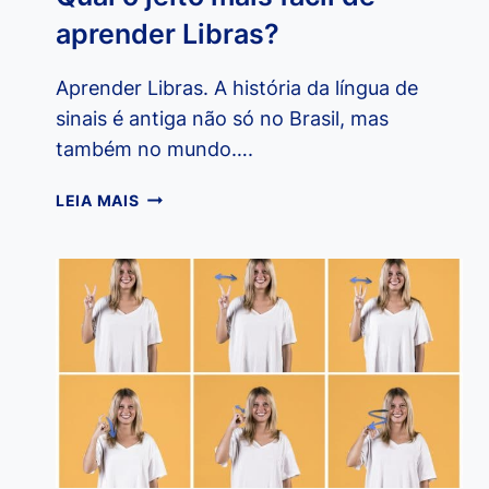
aprender Libras?
Aprender Libras. A história da língua de
sinais é antiga não só no Brasil, mas
também no mundo….
QUAL
LEIA MAIS
O
JEITO
MAIS
FÁCIL
DE
APRENDER
LIBRAS?