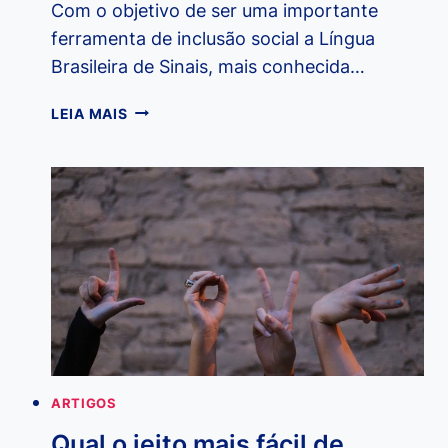
Com o objetivo de ser uma importante
ferramenta de inclusão social a Língua
Brasileira de Sinais, mais conhecida…
QUAL
LEIA MAIS
É
A
ORIGEM
DA
LIBRAS?
QUANDO
E
COMO
SURGIU?
ARTIGOS
Qual o jeito mais fácil de