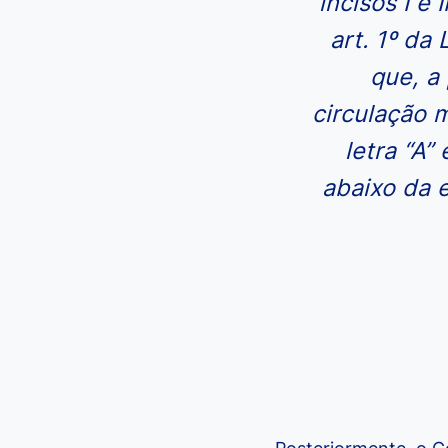
incisos I e
art. 1º da
que, a
circulação 
letra “A
abaixo da e