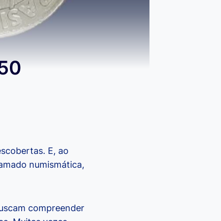
 50
scobertas. E, ao
hamado numismática,
e buscam compreender