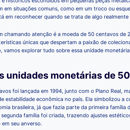
s e históricos escondidos em pequenas peças metálic
m em situações comuns, como em um troco ou esqu
stá em reconhecer quando se trata de algo realmente 
 chamando atenção é a moeda de 50 centavos de 201
terísticas únicas que despertam a paixão de coleciona
so, vamos explorar tudo sobre essa unidade monetária
as unidades monetárias de 5
vos foi lançada em 1994, junto com o Plano Real, 
e estabilidade econômica no país. Ela simbolizou a
ia brasileira, já que fazia parte da primeira família
 segunda família foi criada, trazendo ajustes estéti
 em seu anverso.