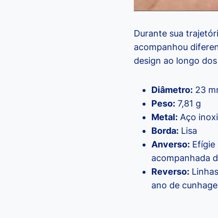
Durante sua trajetó
acompanhou diferent
design ao longo dos 
Diâmetro:
23 m
Peso:
7,81 g
Metal:
Aço inoxi
Borda:
Lisa
Anverso:
Efígie
acompanhada da 
Reverso:
Linhas
ano de cunhag