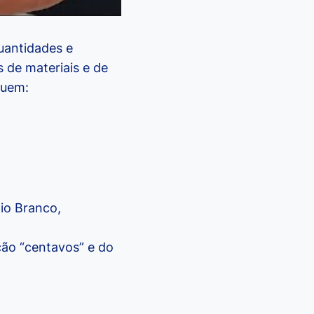
uantidades e
 de materiais e de
luem:
Rio Branco,
ção “centavos” e do