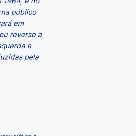
e 1964, e no
rna público
cará em
eu reverso a
squerda e
duzidas pela