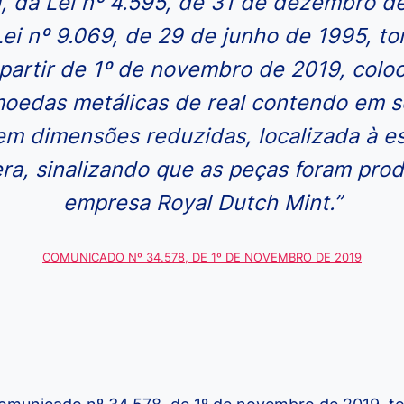
 II, da Lei nº 4.595, de 31 de dezembro d
 Lei nº 9.069, de 29 de junho de 1995, to
 partir de 1º de novembro de 2019, colo
moedas metálicas de real contendo em s
” em dimensões reduzidas, localizada à e
ra, sinalizando que as peças foram pro
empresa Royal Dutch Mint.”
COMUNICADO Nº 34.578, DE 1º DE NOVEMBRO DE 2019