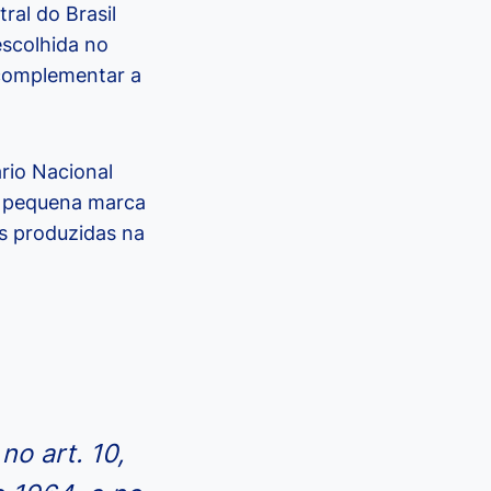
al do Brasil
escolhida no
 complementar a
ário Nacional
a pequena marca
s produzidas na
no art. 10,