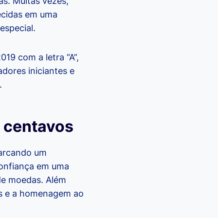
as. Muitas vezes,
ecidas em uma
especial.
9 com a letra “A”,
dores iniciantes e
.
0 centavos
marcando um
 confiança em uma
 de moedas. Além
cos e a homenagem ao