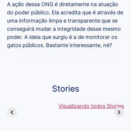
A ação dessa ONG é diretamente na atuação
do poder público. Ela acredita que é através de
uma informação limpa e transparente que se
conseguirá mudar a integridade desse mesmo
poder. A ideia que surgiu é a de monitorar os
gatos públicos. Bastante interessante, né?
Stories
Viagem ou
Moedas Raras
Vantagens
Viajem: Qual é a
de 5 Centavos
Visualizando todos Stories
Curso de
Diferença e
no Brasil, que
Pacote Off
Quando Usar
alcançam mais
Aprenda e
cada Palavra?
R$4 Mil
Destaque-