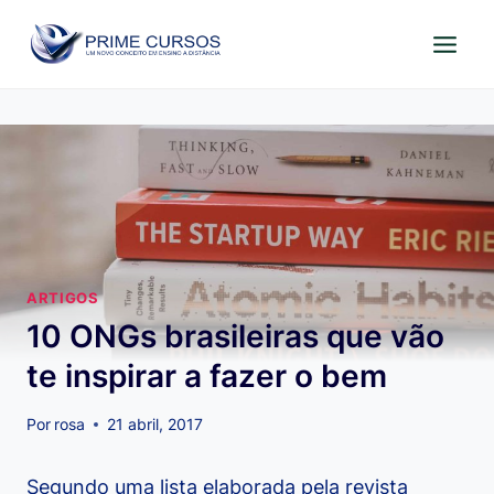
Pular
para
o
Conteúdo
ARTIGOS
10 ONGs brasileiras que vão
te inspirar a fazer o bem
Por
rosa
21 abril, 2017
Segundo uma lista elaborada pela revista