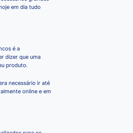
hoje em dia tudo
ncos é a
uer dizer que uma
eu produto.
era necessário ir até
talmente online e em
alizados para os