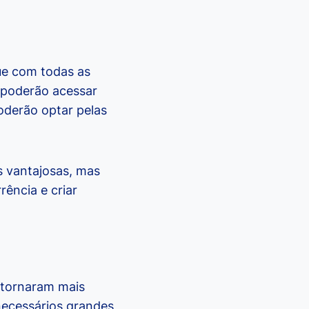
ue com todas as
s poderão acessar
oderão optar pelas
s vantajosas, mas
ência e criar
 tornaram mais
necessários grandes