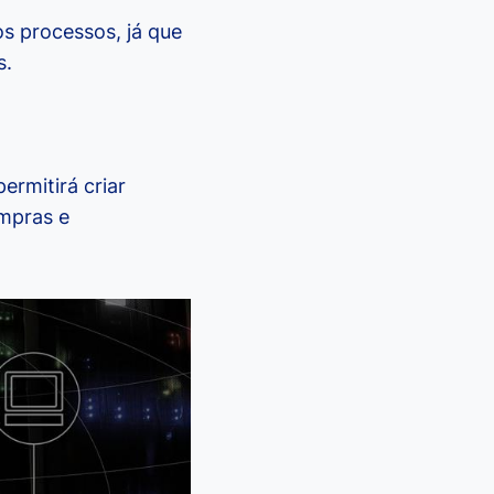
s processos, já que
s.
ermitirá criar
ompras e