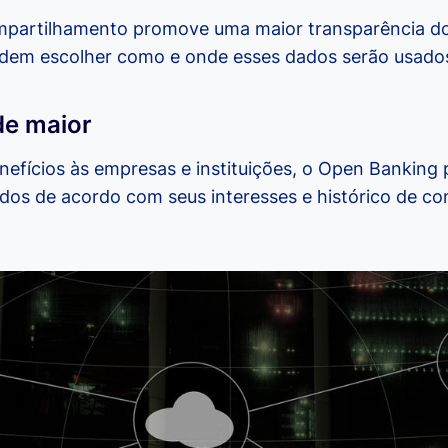
mpartilhamento promove uma maior transparência do
odem escolher como e onde esses dados serão usado
de maior
efícios às empresas e instituições, o Open Banking p
ados de acordo com seus interesses e histórico de c