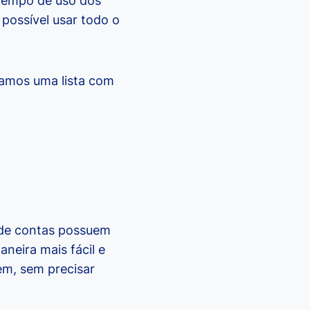
tempo de uso dos
 possível usar todo o
ramos uma lista com
!
 de contas possuem
neira mais fácil e
em, sem precisar