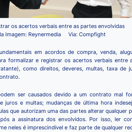
strar os acertos verbais entre as partes envolvidas
 da Imagem: Reynermedia Via: Compfight
fundamentais em acordos de compra, venda, alugu
ra formalizar e registrar os acertos verbais entre 
atante), como direitos, deveres, multas, taxa de 
ontrato.
odem ser causados devido a um contrato mal for
 juros e multas; mudanças de última hora indesejá
usulas que autorizam uma das partes alterar qualquer
após a assinatura dos envolvidos. Por isso, ler c
me neles é imprescindível e faz parte de qualquer re