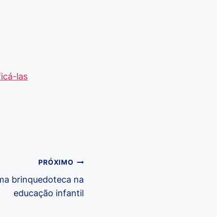
icá-las
PRÓXIMO
uma brinquedoteca na
educação infantil