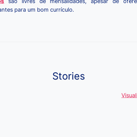
os
são livres de mensalidades, apesar de ofere
ntes para um bom currículo.
Stories
Moedas Raras
Vantagens do
Conheça 1
de 5 Centavos
Curso de
palavras q
Visua
no Brasil, que
Pacote Office,
muitos ain
alcançam mais
Aprenda e
erram ao fa
R$4 Mil
Destaque-se
ou escreve