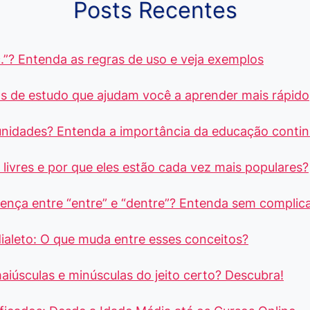
Posts Recentes
.”? Entenda as regras de uso e veja exemplos
s de estudo que ajudam você a aprender mais rápido
unidades? Entenda a importância da educação conti
livres e por que eles estão cada vez mais populares?
rença entre “entre” e “dentre”? Entenda sem complic
dialeto: O que muda entre esses conceitos?
aiúsculas e minúsculas do jeito certo? Descubra!