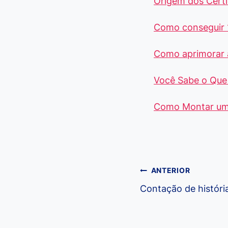
Origem dos Certi
Como conseguir 
Como aprimorar 
Você Sabe o Que 
Como Montar um 
Navegação
ANTERIOR
Contação de históri
de
Post