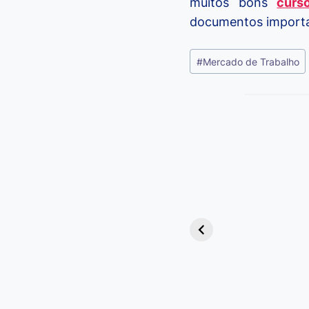
muitos bons
curs
documentos importa
Tags
#
Mercado de Trabalho
do
Post:
Viagem ou
Viajem: Qual é a
Diferença e
Quando Usar
cada Palavra?