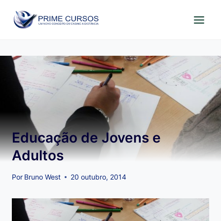
Pular
para
o
Conteúdo
Educação de Jovens e
Adultos
Por
Bruno West
20 outubro, 2014