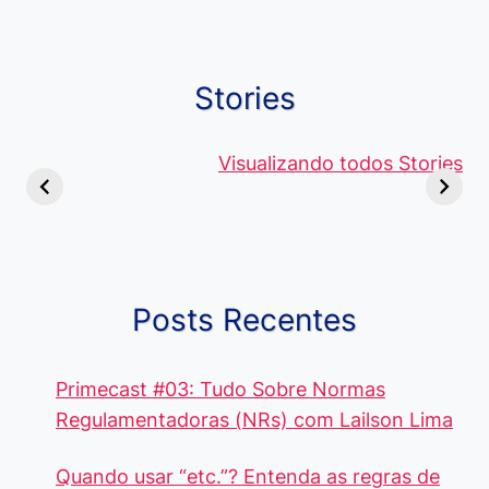
Stories
Viagem ou
Moedas Raras
Vantagens
Viajem: Qual é a
de 5 Centavos
Visualizando todos Stories
Curso de
Diferença e
no Brasil, que
Pacote Off
Quando Usar
alcançam mais
Aprenda e
cada Palavra?
R$4 Mil
Destaque-
Posts Recentes
Primecast #03: Tudo Sobre Normas
Regulamentadoras (NRs) com Lailson Lima
Quando usar “etc.”? Entenda as regras de