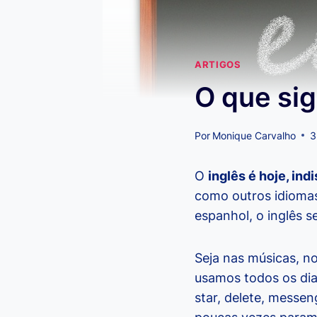
ARTIGOS
O que sig
Por
Monique Carvalho
3
O
inglês é hoje, in
como outros idiomas
espanhol, o inglês 
Seja nas músicas, n
usamos todos os di
star, delete, messe