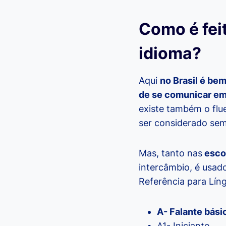
Como é fei
idioma?
Aqui
no Brasil é be
de se comunicar em
existe também o flu
ser considerado sem
Mas, tanto nas
esco
intercâmbio, é usad
Referência para Líng
A- Falante bási
A1- Iniciante