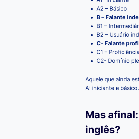
A2 – Básico
B – Falante ind
B1 – Intermediár
B2 – Usuário in
C- Falante prof
C1 – Proficiênci
C2- Domínio pl
Aquele que ainda est
A: iniciante e básico.
Mas afinal:
inglês?