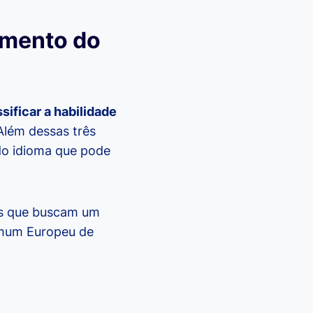
imento do
ificar a habilidade
 Além dessas três
do idioma que pode
es que buscam um
omum Europeu de