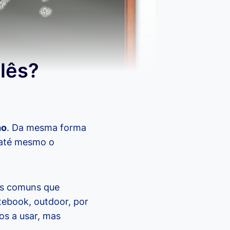
glês?
no
. Da mesma forma
 até mesmo o
ras comuns que
ebook, outdoor, por
os a usar, mas