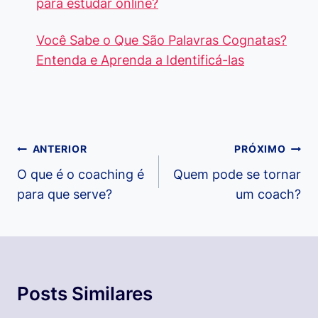
para estudar online?
Você Sabe o Que São Palavras Cognatas?
Entenda e Aprenda a Identificá-las
Navegação
ANTERIOR
PRÓXIMO
de
O que é o coaching é
Quem pode se tornar
para que serve?
um coach?
Post
Posts Similares