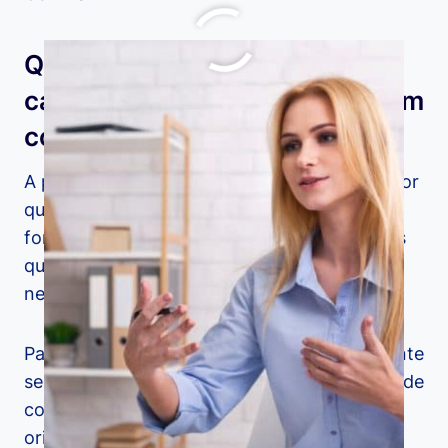
Quais as principais
características para ser um bom
coach?
A profissão de coaching pode ser exercida por
qualquer pessoa que se disponibilize a obter
formação na área, porém há alguns atributos
que podem ser considerados uma vantagem
nesse campo de atuação.
Para se dar bem enquanto coach, é importante
ser uma pessoa persuasiva, com habilidades de
comunicação e boa oratória para discursar,
orientar e motivar seus clientes.
O mais