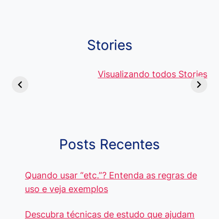
Stories
Viagem ou
Moedas Raras
Vantagens
Viajem: Qual é a
de 5 Centavos
Visualizando todos Stories
Curso de
Diferença e
no Brasil, que
Pacote Off
Quando Usar
alcançam mais
Aprenda e
cada Palavra?
R$4 Mil
Destaque-
Posts Recentes
Quando usar “etc.”? Entenda as regras de
uso e veja exemplos
Descubra técnicas de estudo que ajudam