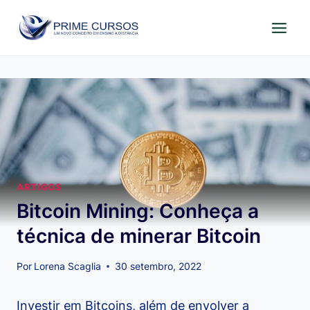
Pular
para
o
Conteúdo
ARTIGOS
Bitcoin Mining: Conheça a
técnica de minerar Bitcoin
Por
Lorena Scaglia
30 setembro, 2022
Investir em Bitcoins, além de envolver a