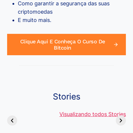
Como garantir a segurança das suas
criptomoedas
E muito mais.
Clique Aqui E Conheça O Curso De
Bitcoin
Stories
Viagem ou
Moedas Raras
Vantagens
Viajem: Qual é a
de 5 Centavos
Visualizando todos Stories
Curso de
Diferença e
no Brasil, que
Pacote Off
Quando Usar
alcançam mais
Aprenda e