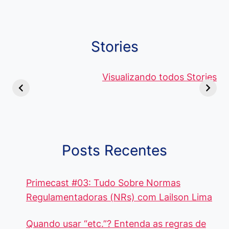
Stories
Viagem ou
Moedas Raras
Vantagens
Viajem: Qual é a
de 5 Centavos
Visualizando todos Stories
Curso de
Diferença e
no Brasil, que
Pacote Off
Quando Usar
alcançam mais
Aprenda e
cada Palavra?
R$4 Mil
Destaque-
Posts Recentes
Primecast #03: Tudo Sobre Normas
Regulamentadoras (NRs) com Lailson Lima
Quando usar “etc.”? Entenda as regras de