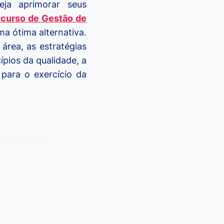
ja aprimorar seus
O
curso de Gestão de
ma ótima alternativa.
área, as estratégias
ípios da qualidade, a
 para o exercício da
5
Top 10
Raridade: Nota
Trá