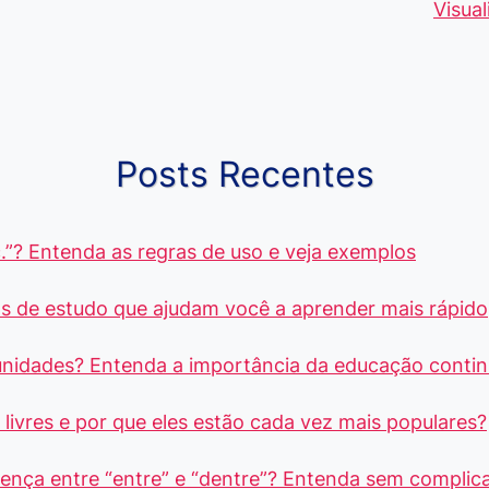
de 5 Centavos
Curso de
palavras q
Visua
no Brasil, que
Pacote Office,
muitos ain
alcançam mais
Aprenda e
erram ao fa
R$4 Mil
Destaque-se
ou escreve
Posts Recentes
.”? Entenda as regras de uso e veja exemplos
s de estudo que ajudam você a aprender mais rápido
unidades? Entenda a importância da educação conti
livres e por que eles estão cada vez mais populares?
rença entre “entre” e “dentre”? Entenda sem complic