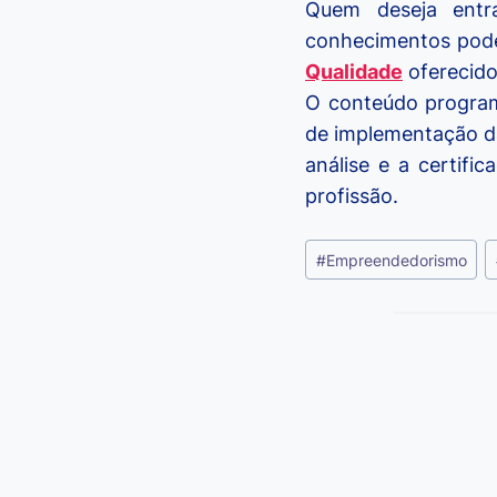
Quem deseja entr
conhecimentos pode
Qualidade
oferecido
O conteúdo programá
de implementação da 
análise e a certifi
profissão.
Tags
#
Empreendedorismo
do
Post:
Viagem ou