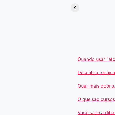
Viajem: Qual é a
Diferença e
Quando Usar
cada Palavra?
Quando usar “etc
Descubra técnica
Quer mais oport
O que são cursos 
Você sabe a dife