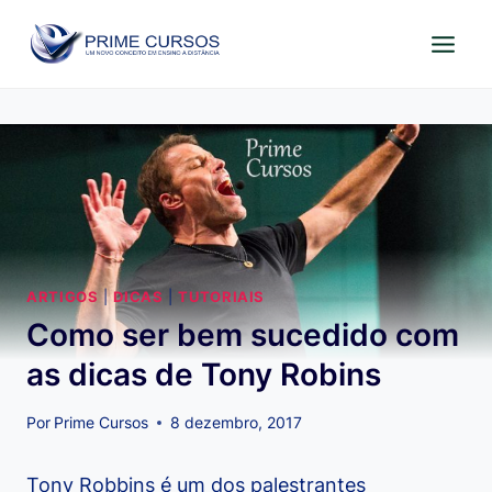
Pular
para
o
Conteúdo
ARTIGOS
|
DICAS
|
TUTORIAIS
Como ser bem sucedido com
as dicas de Tony Robins
Por
Prime Cursos
8 dezembro, 2017
Tony Robbins é um dos palestrantes