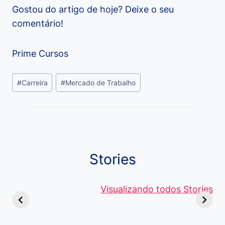
Gostou do artigo de hoje? Deixe o seu
comentário!
Prime Cursos
Tags
#
Carreira
#
Mercado de Trabalho
do
Post:
Stories
Viagem ou
Moedas Raras
Vantagens
Viajem: Qual é a
de 5 Centavos
Visualizando todos Stories
Curso de
Diferença e
no Brasil, que
Pacote Off
Quando Usar
alcançam mais
Aprenda e
cada Palavra?
R$4 Mil
Destaque-