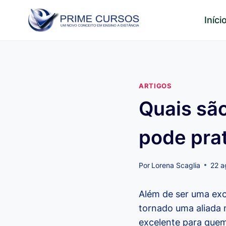
Pular
Iníci
para
o
Conteúdo
ARTIGOS
Quais sã
pode prat
Por
Lorena Scaglia
22 a
Além de ser uma exc
tornado uma aliada 
excelente para quem