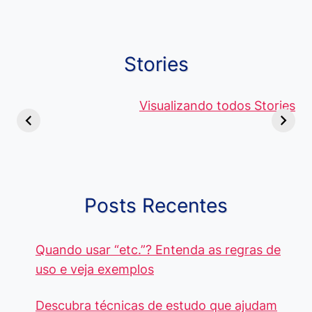
Stories
Viagem ou
Moedas Raras
Vantagens
Viajem: Qual é a
de 5 Centavos
Visualizando todos Stories
Curso de
Diferença e
no Brasil, que
Pacote Off
Quando Usar
alcançam mais
Aprenda e
cada Palavra?
R$4 Mil
Destaque-
Posts Recentes
Quando usar “etc.”? Entenda as regras de
uso e veja exemplos
Descubra técnicas de estudo que ajudam