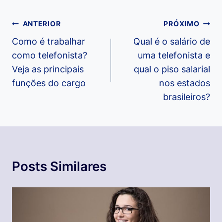
Navegação
ANTERIOR
PRÓXIMO
de
Como é trabalhar
Qual é o salário de
como telefonista?
uma telefonista e
Post
Veja as principais
qual o piso salarial
funções do cargo
nos estados
brasileiros?
Posts Similares