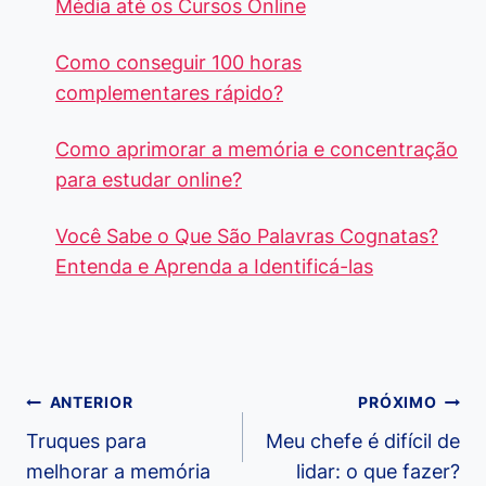
Média até os Cursos Online
Como conseguir 100 horas
complementares rápido?
Como aprimorar a memória e concentração
para estudar online?
Você Sabe o Que São Palavras Cognatas?
Entenda e Aprenda a Identificá-las
Navegação
ANTERIOR
PRÓXIMO
de
Truques para
Meu chefe é difícil de
melhorar a memória
lidar: o que fazer?
Post