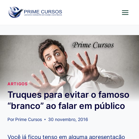
Pular
para
o
Conteúdo
ARTIGOS
Truques para evitar o famoso
“branco” ao falar em público
Por
Prime Cursos
30 novembro, 2016
Você já ficou tenso em alguma apresentação