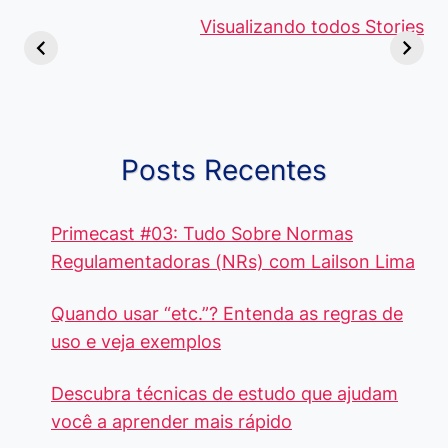
Viagem ou
Moedas Raras
Vantagens
Viajem: Qual é a
de 5 Centavos
Visualizando todos Stories
Curso de
Diferença e
no Brasil, que
Pacote Off
Quando Usar
alcançam mais
Aprenda e
cada Palavra?
R$4 Mil
Destaque-
Posts Recentes
Primecast #03: Tudo Sobre Normas
Regulamentadoras (NRs) com Lailson Lima
Quando usar “etc.”? Entenda as regras de
uso e veja exemplos
Descubra técnicas de estudo que ajudam
você a aprender mais rápido